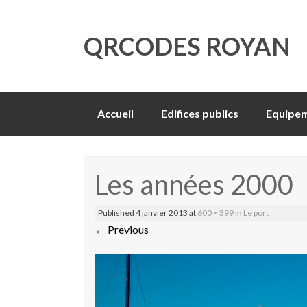
QRCODES ROYAN
Skip
Accueil
Edifices publics
Equipem
to
content
Les années 2000
Published
4 janvier 2013
at
600 × 399
in
Le port
←
Previous