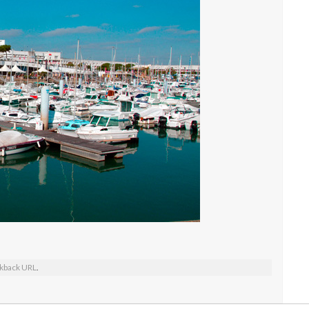
kback URL
.