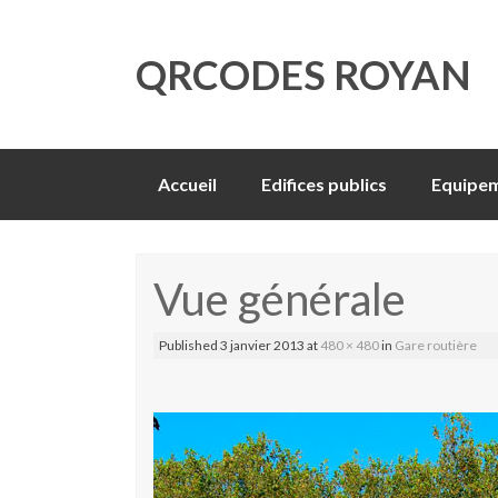
QRCODES ROYAN
Skip
Accueil
Edifices publics
Equipem
to
content
Vue générale
Published
3 janvier 2013
at
480 × 480
in
Gare routière