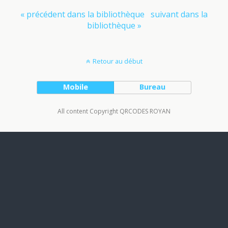
« précédent dans la bibliothèque
suivant dans la
bibliothèque »
Retour au début
Mobile
Bureau
All content Copyright QRCODES ROYAN