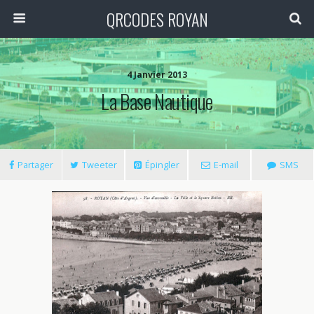
QRCODES ROYAN
4 Janvier 2013
La Base Nautique
Partager
Tweeter
Épingler
E-mail
SMS