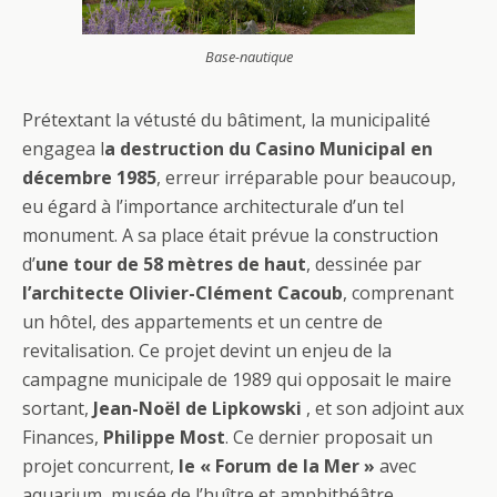
Base-nautique
Prétextant la vétusté du bâtiment, la municipalité
engagea l
a destruction du Casino Municipal en
décembre 1985
, erreur irréparable pour beaucoup,
eu égard à l’importance architecturale d’un tel
monument. A sa place était prévue la construction
d’
une tour de 58 mètres de haut
, dessinée par
l’architecte Olivier-Clément Cacoub
, comprenant
un hôtel, des appartements et un centre de
revitalisation. Ce projet devint un enjeu de la
campagne municipale de 1989 qui opposait le maire
sortant,
Jean-Noël de Lipkowski
, et son adjoint aux
Finances,
Philippe Most
. Ce dernier proposait un
projet concurrent,
le « Forum de la Mer »
avec
aquarium, musée de l’huître et amphithéâtre.